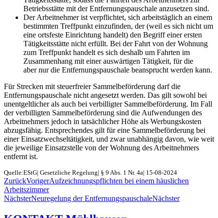
Betriebsstätte mit der Entfernungspauschale anzusetzen sind.
Der Arbeitnehmer ist verpflichtet, sich arbeitstäglich an einem
bestimmten Treffpunkt einzufinden, der (weil es sich nicht um
eine ortsfeste Einrichtung handelt) den Begriff einer ersten
Tätigkeitsstätte nicht erfüllt. Bei der Fahrt von der Wohnung
zum Treffpunkt handelt es sich deshalb um Fahrten im
Zusammenhang mit einer auswärtigen Tätigkeit, für die
aber nur die Entfernungspauschale beansprucht werden kann.
Für Strecken mit steuerfreier Sammelbeförderung darf die
Entfernungspauschale nicht angesetzt werden. Das gilt sowohl bei
unentgeltlicher als auch bei verbilligter Sammelbeförderung. Im Fall
der verbilligten Sammelbeförderung sind die Aufwendungen des
Arbeitnehmers jedoch in tatsächlicher Höhe als Werbungskosten
abzugsfähig. Entsprechendes gilt für eine Sammelbeförderung bei
einer Einsatzwechseltätigkeit, und zwar unabhängig davon, wie weit
die jeweilige Einsatzstelle von der Wohnung des Arbeitnehmers
entfernt ist.
Quelle:EStG| Gesetzliche Regelung| § 9 Abs. 1 Nr. 4a| 15-08-2024
Zurück
Voriger
Aufzeichnungspflichten bei einem häuslichen
Arbeitszimmer
Nächster
Neuregelung der Entfernungspauschale
Nächster