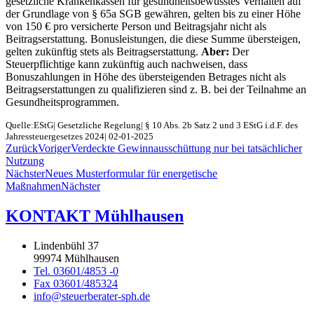
gesetzliche Krankenkassen für gesundheitsbewusstes Verhalten auf
der Grundlage von § 65a SGB gewähren, gelten bis zu einer Höhe
von 150 € pro versicherte Person und Beitragsjahr nicht als
Beitragserstattung. Bonusleistungen, die diese Summe übersteigen,
gelten zukünftig stets als Beitragserstattung.
Aber:
Der
Steuerpflichtige kann zukünftig auch nachweisen, dass
Bonuszahlungen in Höhe des übersteigenden Betrages nicht als
Beitragserstattungen zu qualifizieren sind z. B. bei der Teilnahme an
Gesundheitsprogrammen.
Quelle:EStG| Gesetzliche Regelung| § 10 Abs. 2b Satz 2 und 3 EStG i.d.F. des
Jahressteuergesetzes 2024| 02-01-2025
Zurück
Voriger
Verdeckte Gewinnausschüttung nur bei tatsächlicher
Nutzung
Nächster
Neues Musterformular für energetische
Maßnahmen
Nächster
KONTAKT Mühlhausen
Lindenbühl 37
99974 Mühlhausen
Tel. 03601/4853 -0
Fax 03601/485324
info@steuerberater-sph.de