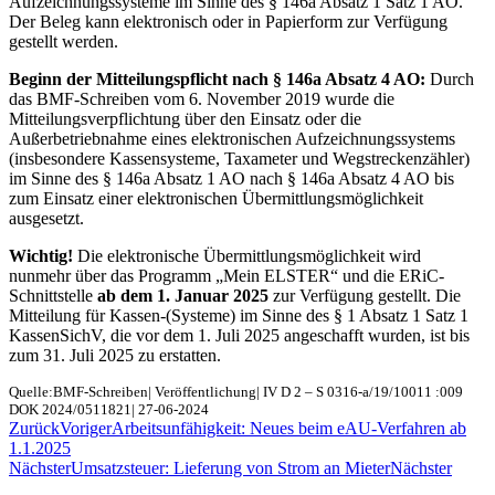
Aufzeichnungssysteme im Sinne des § 146a Absatz 1 Satz 1 AO.
Der Beleg kann elektronisch oder in Papierform zur Verfügung
gestellt werden.
Beginn der Mitteilungspflicht nach § 146a Absatz 4 AO:
Durch
das BMF-Schreiben vom 6. November 2019 wurde die
Mitteilungsverpflichtung über den Einsatz oder die
Außerbetriebnahme eines elektronischen Aufzeichnungssystems
(insbesondere Kassensysteme, Taxameter und Wegstreckenzähler)
im Sinne des § 146a Absatz 1 AO nach § 146a Absatz 4 AO bis
zum Einsatz einer elektronischen Übermittlungsmöglichkeit
ausgesetzt.
Wichtig!
Die elektronische Übermittlungsmöglichkeit wird
nunmehr über das Programm „Mein ELSTER“ und die ERiC-
Schnittstelle
ab dem 1. Januar 2025
zur Verfügung gestellt. Die
Mitteilung für Kassen-(Systeme) im Sinne des § 1 Absatz 1 Satz 1
KassenSichV, die vor dem 1. Juli 2025 angeschafft wurden, ist bis
zum 31. Juli 2025 zu erstatten.
Quelle:BMF-Schreiben| Veröffentlichung| IV D 2 – S 0316-a/19/10011 :009
DOK 2024/0511821| 27-06-2024
Zurück
Voriger
Arbeitsunfähigkeit: Neues beim eAU-Verfahren ab
1.1.2025
Nächster
Umsatzsteuer: Lieferung von Strom an Mieter
Nächster