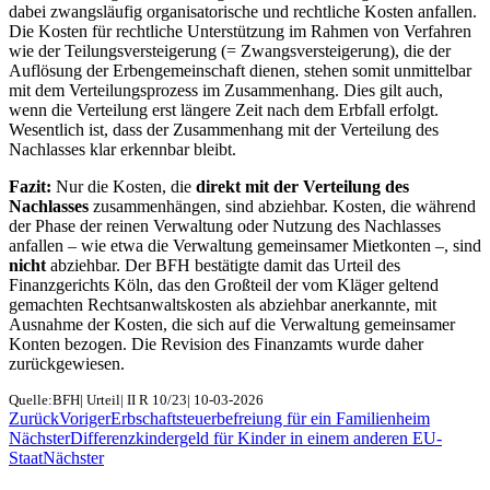
dabei zwangsläufig organisatorische und rechtliche Kosten anfallen.
Die Kosten für rechtliche Unterstützung im Rahmen von Verfahren
wie der Teilungsversteigerung (= Zwangsversteigerung), die der
Auflösung der Erbengemeinschaft dienen, stehen somit unmittelbar
mit dem Verteilungsprozess im Zusammenhang. Dies gilt auch,
wenn die Verteilung erst längere Zeit nach dem Erbfall erfolgt.
Wesentlich ist, dass der Zusammenhang mit der Verteilung des
Nachlasses klar erkennbar bleibt.
Fazit:
Nur die Kosten, die
direkt mit der Verteilung des
Nachlasses
zusammenhängen, sind abziehbar. Kosten, die während
der Phase der reinen Verwaltung oder Nutzung des Nachlasses
anfallen – wie etwa die Verwaltung gemeinsamer Mietkonten –, sind
nicht
abziehbar. Der BFH bestätigte damit das Urteil des
Finanzgerichts Köln, das den Großteil der vom Kläger geltend
gemachten Rechtsanwaltskosten als abziehbar anerkannte, mit
Ausnahme der Kosten, die sich auf die Verwaltung gemeinsamer
Konten bezogen. Die Revision des Finanzamts wurde daher
zurückgewiesen.
Quelle:BFH| Urteil| II R 10/23| 10-03-2026
Zurück
Voriger
Erbschaftsteuerbefreiung für ein Familienheim
Nächster
Differenzkindergeld für Kinder in einem anderen EU-
Staat
Nächster