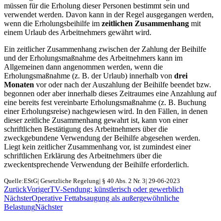
müssen für die Erholung dieser Personen bestimmt sein und
verwendet werden. Davon kann in der Regel ausgegangen werden,
wenn die Erholungsbeihilfe im
zeitlichen Zusammenhang
mit
einem Urlaub des Arbeitnehmers gewährt wird.
Ein zeitlicher Zusammenhang zwischen der Zahlung der Beihilfe
und der Erholungsmaßnahme des Arbeitnehmers kann im
Allgemeinen dann angenommen werden, wenn die
Erholungsmaßnahme (z. B. der Urlaub) innerhalb von
drei
Monaten
vor oder nach der Auszahlung der Beihilfe beendet bzw.
begonnen oder aber innerhalb dieses Zeitraumes eine Anzahlung auf
eine bereits fest vereinbarte Erholungsmaßnahme (z. B. Buchung
einer Erholungsreise) nachgewiesen wird. In den Fällen, in denen
dieser zeitliche Zusammenhang gewahrt ist, kann von einer
schriftlichen Bestätigung des Arbeitnehmers über die
zweckgebundene Verwendung der Beihilfe abgesehen werden.
Liegt kein zeitlicher Zusammenhang vor, ist zumindest einer
schriftlichen Erklärung des Arbeitnehmers über die
zweckentsprechende Verwendung der Beihilfe erforderlich.
Quelle:EStG| Gesetzliche Regelung| § 40 Abs. 2 Nr. 3| 29-06-2023
Zurück
Voriger
TV-Sendung: künstlerisch oder gewerblich
Nächster
Operative Fettabsaugung als außergewöhnliche
Belastung
Nächster