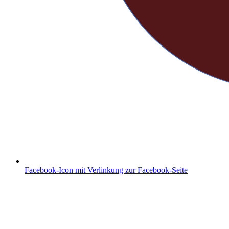
Facebook-Icon mit Verlinkung zur Facebook-Seite