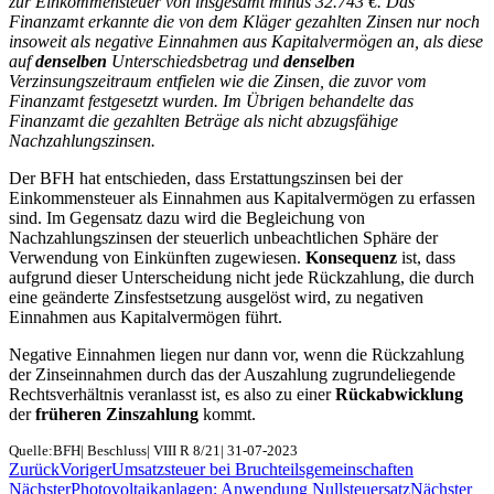
zur Einkommensteuer von insgesamt minus 32.743 €. Das
Finanzamt erkannte die von dem Kläger gezahlten Zinsen nur noch
insoweit als negative Einnahmen aus Kapitalvermögen an, als diese
auf
denselben
Unterschiedsbetrag und
denselben
Verzinsungszeitraum entfielen wie die Zinsen, die zuvor vom
Finanzamt festgesetzt wurden. Im Übrigen behandelte das
Finanzamt die gezahlten Beträge als nicht abzugsfähige
Nachzahlungszinsen.
Der BFH hat entschieden, dass Erstattungszinsen bei der
Einkommensteuer als Einnahmen aus Kapitalvermögen zu erfassen
sind. Im Gegensatz dazu wird die Begleichung von
Nachzahlungszinsen der steuerlich unbeachtlichen Sphäre der
Verwendung von Einkünften zugewiesen.
Konsequenz
ist, dass
aufgrund dieser Unterscheidung nicht jede Rückzahlung, die durch
eine geänderte Zinsfestsetzung ausgelöst wird, zu negativen
Einnahmen aus Kapitalvermögen führt.
Negative Einnahmen liegen nur dann vor, wenn die Rückzahlung
der Zinseinnahmen durch das der Auszahlung zugrundeliegende
Rechtsverhältnis veranlasst ist, es also zu einer
Rückabwicklung
der
früheren Zinszahlung
kommt.
Quelle:BFH| Beschluss| VIII R 8/21| 31-07-2023
Zurück
Voriger
Umsatzsteuer bei Bruchteilsgemeinschaften
Nächster
Photovoltaikanlagen: Anwendung Nullsteuersatz
Nächster