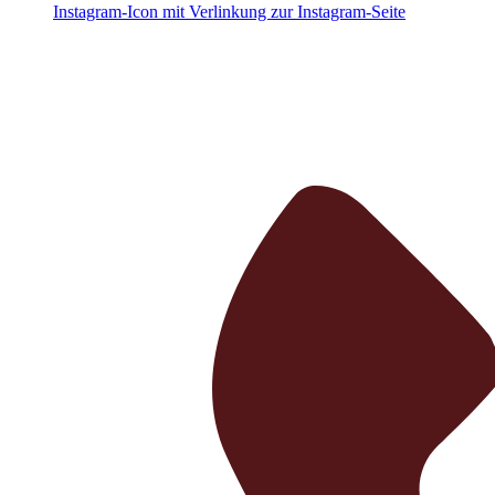
Instagram-Icon mit Verlinkung zur Instagram-Seite