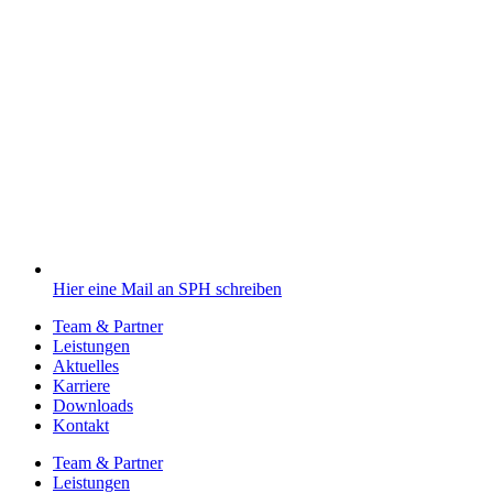
Hier eine Mail an SPH schreiben
Team & Partner
Leistungen
Aktuelles
Karriere
Downloads
Kontakt
Team & Partner
Leistungen