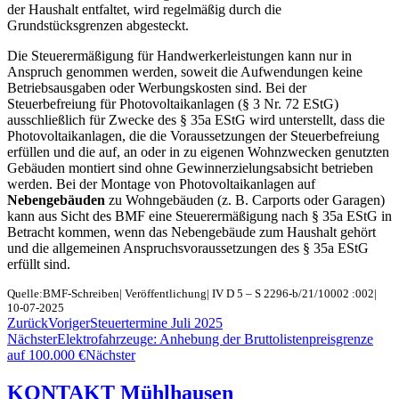
der Haushalt entfaltet, wird regelmäßig durch die
Grundstücksgrenzen abgesteckt.
Die Steuerermäßigung für Handwerkerleistungen kann nur in
Anspruch genommen werden, soweit die Aufwendungen keine
Betriebsausgaben oder Werbungskosten sind. Bei der
Steuerbefreiung für Photovoltaikanlagen (§ 3 Nr. 72 EStG)
ausschließlich für Zwecke des § 35a EStG wird unterstellt, dass die
Photovoltaikanlagen, die die Voraussetzungen der Steuerbefreiung
erfüllen und die auf, an oder in zu eigenen Wohnzwecken genutzten
Gebäuden montiert sind ohne Gewinnerzielungsabsicht betrieben
werden. Bei der Montage von Photovoltaikanlagen auf
Nebengebäuden
zu Wohngebäuden (z. B. Carports oder Garagen)
kann aus Sicht des BMF eine Steuerermäßigung nach § 35a EStG in
Betracht kommen, wenn das Nebengebäude zum Haushalt gehört
und die allgemeinen Anspruchsvoraussetzungen des § 35a EStG
erfüllt sind.
Quelle:BMF-Schreiben| Veröffentlichung| IV D 5 – S 2296-b/21/10002 :002|
10-07-2025
Zurück
Voriger
Steuertermine Juli 2025
Nächster
Elektrofahrzeuge: Anhebung der Bruttolistenpreisgrenze
auf 100.000 €
Nächster
KONTAKT Mühlhausen