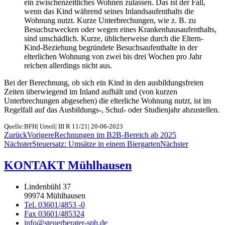
ein zwischenzeitliches Wohnen zulassen. Das ist der Fall,
wenn das Kind während seines Inlandsaufenthalts die
Wohnung nutzt. Kurze Unterbrechungen, wie z. B. zu
Besuchszwecken oder wegen eines Krankenhausaufenthalts,
sind unschädlich. Kurze, üblicherweise durch die Eltern-
Kind-Beziehung begründete Besuchsaufenthalte in der
elterlichen Wohnung von zwei bis drei Wochen pro Jahr
reichen allerdings nicht aus.
Bei der Berechnung, ob sich ein Kind in den ausbildungsfreien
Zeiten überwiegend im Inland aufhält und (von kurzen
Unterbrechungen abgesehen) die elterliche Wohnung nutzt, ist im
Regelfall auf das Ausbildungs-, Schul- oder Studienjahr abzustellen.
Quelle:BFH| Urteil| III R 11/21| 20-06-2023
Zurück
Voriger
eRechnungen im B2B-Bereich ab 2025
Nächster
Steuersatz: Umsätze in einem Biergarten
Nächster
KONTAKT Mühlhausen
Lindenbühl 37
99974 Mühlhausen
Tel. 03601/4853 -0
Fax 03601/485324
info@steuerberater-sph.de