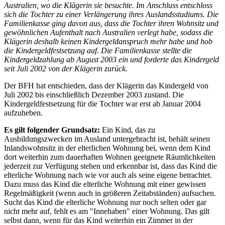
Australien, wo die Klägerin sie besuchte. Im Anschluss entschloss
sich die Tochter zu einer Verlängerung ihres Auslandsstudiums. Die
Familienkasse ging davon aus, dass die Tochter ihren Wohnsitz und
gewöhnlichen Aufenthalt nach Australien verlegt habe, sodass die
Klägerin deshalb keinen Kindergeldanspruch mehr habe und hob
die Kindergeldfestsetzung auf. Die Familienkasse stellte die
Kindergeldzahlung ab August 2003 ein und forderte das Kindergeld
seit Juli 2002 von der Klägerin zurück.
Der BFH hat entschieden, dass der Klägerin das Kindergeld von
Juli 2002 bis einschließlich Dezember 2003 zustand. Die
Kindergeldfestsetzung für die Tochter war erst ab Januar 2004
aufzuheben.
Es gilt folgender Grundsatz:
Ein Kind, das zu
Ausbildungszwecken im Ausland untergebracht ist, behält seinen
Inlandswohnsitz in der elterlichen Wohnung bei, wenn dem Kind
dort weiterhin zum dauerhaften Wohnen geeignete Räumlichkeiten
jederzeit zur Verfügung stehen und erkennbar ist, dass das Kind die
elterliche Wohnung nach wie vor auch als seine eigene betrachtet.
Dazu muss das Kind die elterliche Wohnung mit einer gewissen
Regelmäßigkeit (wenn auch in größeren Zeitabständen) aufsuchen.
Sucht das Kind die elterliche Wohnung nur noch selten oder gar
nicht mehr auf, fehlt es am "Innehaben" einer Wohnung. Das gilt
selbst dann, wenn für das Kind weiterhin ein Zimmer in der