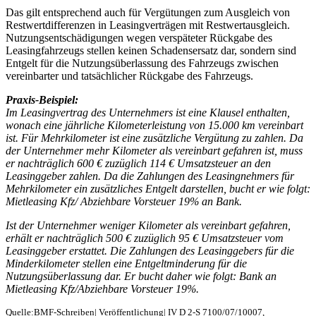
Das gilt entsprechend auch für Vergütungen zum Ausgleich von
Restwertdifferenzen in Leasingverträgen mit Restwertausgleich.
Nutzungsentschädigungen wegen verspäteter Rückgabe des
Leasingfahrzeugs stellen keinen Schadensersatz dar, sondern sind
Entgelt für die Nutzungsüberlassung des Fahrzeugs zwischen
vereinbarter und tatsächlicher Rückgabe des Fahrzeugs.
Praxis-Beispiel:
Im Leasingvertrag des Unternehmers ist eine Klausel enthalten,
wonach eine jährliche Kilometerleistung von 15.000 km vereinbart
ist. Für Mehrkilometer ist eine zusätzliche Vergütung zu zahlen. Da
der Unternehmer mehr Kilometer als vereinbart gefahren ist, muss
er nachträglich 600 € zuzüglich 114 € Umsatzsteuer an den
Leasinggeber zahlen. Da die Zahlungen des Leasingnehmers für
Mehrkilometer ein zusätzliches Entgelt darstellen, bucht er wie folgt:
Mietleasing Kfz/ Abziehbare Vorsteuer 19% an Bank.
Ist der Unternehmer weniger Kilometer als vereinbart gefahren,
erhält er nachträglich 500 € zuzüglich 95 € Umsatzsteuer vom
Leasinggeber erstattet. Die Zahlungen des Leasinggebers für die
Minderkilometer stellen eine Entgeltminderung für die
Nutzungsüberlassung dar. Er bucht daher wie folgt: Bank an
Mietleasing Kfz/Abziehbare Vorsteuer 19%.
Quelle:BMF-Schreiben| Veröffentlichung| IV D 2-S 7100/07/10007,