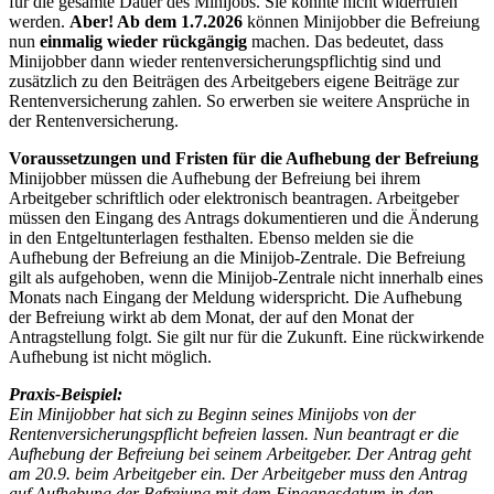
für die gesamte Dauer des Minijobs. Sie konnte nicht widerrufen
werden.
Aber! Ab dem 1.7.2026
können Minijobber die Befreiung
nun
einmalig wieder rückgängig
machen. Das bedeutet, dass
Minijobber dann wieder rentenversicherungspflichtig sind und
zusätzlich zu den Beiträgen des Arbeitgebers eigene Beiträge zur
Rentenversicherung zahlen. So erwerben sie weitere Ansprüche in
der Rentenversicherung.
Voraussetzungen und Fristen für die Aufhebung der Befreiung
Minijobber müssen die Aufhebung der Befreiung bei ihrem
Arbeitgeber schriftlich oder elektronisch beantragen. Arbeitgeber
müssen den Eingang des Antrags dokumentieren und die Änderung
in den Entgeltunterlagen festhalten. Ebenso melden sie die
Aufhebung der Befreiung an die Minijob-Zentrale. Die Befreiung
gilt als aufgehoben, wenn die Minijob-Zentrale nicht innerhalb eines
Monats nach Eingang der Meldung widerspricht. Die Aufhebung
der Befreiung wirkt ab dem Monat, der auf den Monat der
Antragstellung folgt. Sie gilt nur für die Zukunft. Eine rückwirkende
Aufhebung ist nicht möglich.
Praxis-Beispiel:
Ein Minijobber hat sich zu Beginn seines Minijobs von der
Rentenversicherungspflicht befreien lassen. Nun beantragt er die
Aufhebung der Befreiung bei seinem Arbeitgeber. Der Antrag geht
am 20.9. beim Arbeitgeber ein. Der Arbeitgeber muss den Antrag
auf Aufhebung der Befreiung mit dem Eingangsdatum in den