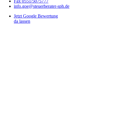
Fax 0551/5075777
info.goe@steuerberater-sph.de
Jetzt Google Bewertung
da lassen