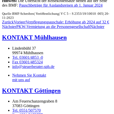
Hinweis:
Die Übersicht der Reisekostensätze stehen auf der Seite
des BMF:
Pauschbeträge für Auslandsreisen ab 1. Januar 2024
Quelle:BMF-Schreiben| Veröffentlichung| V C 5 – S 2353/19/10010 :005| 20-
11-2023
Zurück
Voriger
Verpflegungspauschale: Erhöhung ab 2024 auf 32 €
Nächster
PKW-Vermietung an die Personengesellschaft
Nächster
KONTAKT Mühlhausen
Lindenbühl 37
99974 Mühlhausen
Tel. 03601/4853 -0
Fax 03601/485324
info@steuerberater-sph.de
Nehmen Sie Kontakt
mit uns auf
KONTAKT Göttingen
Am Feuerschanzengraben 8
37083 Göttingen
Tel. 0551/507570