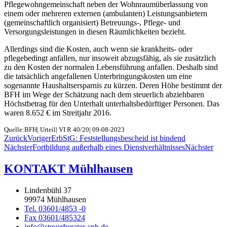
Pflegewohngemeinschaft neben der Wohnraumüberlassung von
einem oder mehreren externen (ambulanten) Leistungsanbietern
(gemeinschaftlich organisiert) Betreuungs-, Pflege- und
Versorgungsleistungen in diesen Räumlichkeiten bezieht.
Allerdings sind die Kosten, auch wenn sie krankheits- oder
pflegebedingt anfallen, nur insoweit abzugsfähig, als sie zusätzlich
zu den Kosten der normalen Lebensführung anfallen. Deshalb sind
die tatsächlich angefallenen Unterbringungskosten um eine
sogenannte Haushaltsersparnis zu kürzen. Deren Höhe bestimmt der
BFH im Wege der Schätzung nach dem steuerlich abziehbaren
Höchstbetrag für den Unterhalt unterhaltsbedürftiger Personen. Das
waren 8.652 € im Streitjahr 2016.
Quelle:BFH| Urteil| VI R 40/20| 09-08-2023
Zurück
Voriger
ErbStG: Feststellungsbescheid ist bindend
Nächster
Fortbildung außerhalb eines Dienstverhältnisses
Nächster
KONTAKT Mühlhausen
Lindenbühl 37
99974 Mühlhausen
Tel. 03601/4853 -0
Fax 03601/485324
info@steuerberater-sph.de