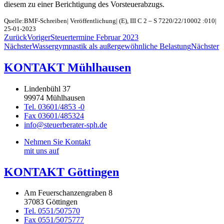
diesem zu einer Berichtigung des Vorsteuerabzugs.
Quelle:BMF-Schreiben| Veröffentlichung| (E), III C 2 – S 7220/22/10002 :010|
25-01-2023
Zurück
Voriger
Steuertermine Februar 2023
Nächster
Wassergymnastik als außergewöhnliche Belastung
Nächster
KONTAKT Mühlhausen
Lindenbühl 37
99974 Mühlhausen
Tel. 03601/4853 -0
Fax 03601/485324
info@steuerberater-sph.de
Nehmen Sie Kontakt
mit uns auf
KONTAKT Göttingen
Am Feuerschanzengraben 8
37083 Göttingen
Tel. 0551/507570
Fax 0551/5075777