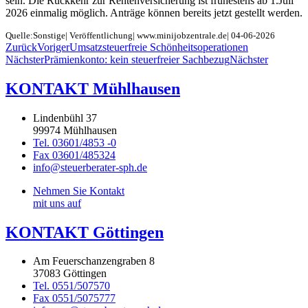
sein. Die Rückkehr zur Rentenversicherung ist frühestens ab 1.Juli
2026 einmalig möglich. Anträge können bereits jetzt gestellt werden.
Quelle:Sonstige| Veröffentlichung| www.minijobzentrale.de| 04-06-2026
Zurück
Voriger
Umsatzsteuerfreie Schönheitsoperationen
Nächster
Prämienkonto: kein steuerfreier Sachbezug
Nächster
KONTAKT Mühlhausen
Lindenbühl 37
99974 Mühlhausen
Tel. 03601/4853 -0
Fax 03601/485324
info@steuerberater-sph.de
Nehmen Sie Kontakt
mit uns auf
KONTAKT Göttingen
Am Feuerschanzengraben 8
37083 Göttingen
Tel. 0551/507570
Fax 0551/5075777