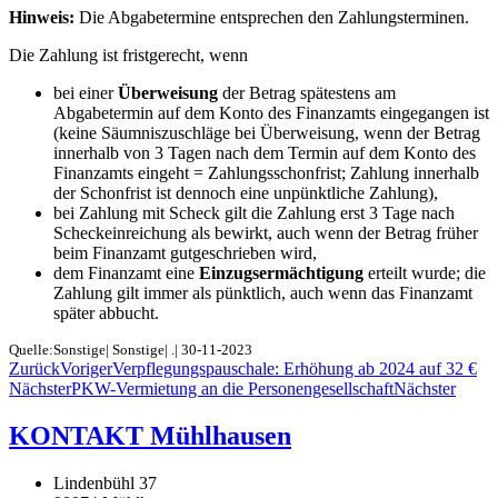
Hinweis:
Die Abgabetermine entsprechen den Zahlungsterminen.
Die Zahlung ist fristgerecht, wenn
bei einer
Überweisung
der Betrag spätestens am
Abgabetermin auf dem Konto des Finanzamts eingegangen ist
(keine Säumniszuschläge bei Überweisung, wenn der Betrag
innerhalb von 3 Tagen nach dem Termin auf dem Konto des
Finanzamts eingeht = Zahlungsschonfrist; Zahlung innerhalb
der Schonfrist ist dennoch eine unpünktliche Zahlung),
bei Zahlung mit Scheck gilt die Zahlung erst 3 Tage nach
Scheckeinreichung als bewirkt, auch wenn der Betrag früher
beim Finanzamt gutgeschrieben wird,
dem Finanzamt eine
Einzugsermächtigung
erteilt wurde; die
Zahlung gilt immer als pünktlich, auch wenn das Finanzamt
später abbucht.
Quelle:Sonstige| Sonstige| .| 30-11-2023
Zurück
Voriger
Verpflegungspauschale: Erhöhung ab 2024 auf 32 €
Nächster
PKW-Vermietung an die Personengesellschaft
Nächster
KONTAKT Mühlhausen
Lindenbühl 37