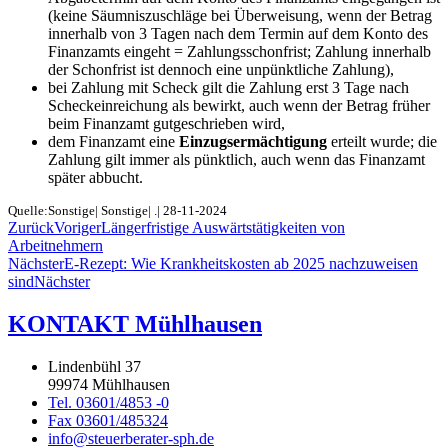
(keine Säumniszuschläge bei Überweisung, wenn der Betrag
innerhalb von 3 Tagen nach dem Termin auf dem Konto des
Finanzamts eingeht = Zahlungsschonfrist; Zahlung innerhalb
der Schonfrist ist dennoch eine unpünktliche Zahlung),
bei Zahlung mit Scheck gilt die Zahlung erst 3 Tage nach
Scheckeinreichung als bewirkt, auch wenn der Betrag früher
beim Finanzamt gutgeschrieben wird,
dem Finanzamt eine
Einzugsermächtigung
erteilt wurde; die
Zahlung gilt immer als pünktlich, auch wenn das Finanzamt
später abbucht.
Quelle:Sonstige| Sonstige| .| 28-11-2024
Zurück
Voriger
Längerfristige Auswärtstätigkeiten von
Arbeitnehmern
Nächster
E-Rezept: Wie Krankheitskosten ab 2025 nachzuweisen
sind
Nächster
KONTAKT Mühlhausen
Lindenbühl 37
99974 Mühlhausen
Tel. 03601/4853 -0
Fax 03601/485324
info@steuerberater-sph.de