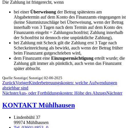
Die Zahlung ist fristgerecht, wenn
bei einer
Überweisung
der Betrag spätestens am
Abgabetermin auf dem Konto des Finanzamts eingegangen ist
(keine Säumniszuschläge bei Überweisung, wenn der Betrag
innerhalb von 3 Tagen nach dem Termin auf dem Konto des
Finanzamts eingeht = Zahlungsschonfrist; Zahlung innerhalb
der Schonfrist ist dennoch eine unpünktliche Zahlung),
bei Zahlung mit Scheck gilt die Zahlung erst 3 Tage nach
Scheckeinreichung als bewirkt, auch wenn der Betrag früher
beim Finanzamt gutgeschrieben wird,
dem Finanzamt eine
Einzugsermächtigung
erteilt wurde; die
Zahlung gilt immer als pünktlich, auch wenn das Finanzamt
später abbucht.
Quelle:Sonstige| Sonstige| 02-06-2025
Zurück
Voriger
Kinderbetreuungskosten: welche Aufwendungen
abziehbar sind
Nächster
Aus- oder Fortbildungskosten: Höhe des Abzugs
Nächster
KONTAKT Mühlhausen
Lindenbühl 37
99974 Mühlhausen
Tel. 03601/4853 -0