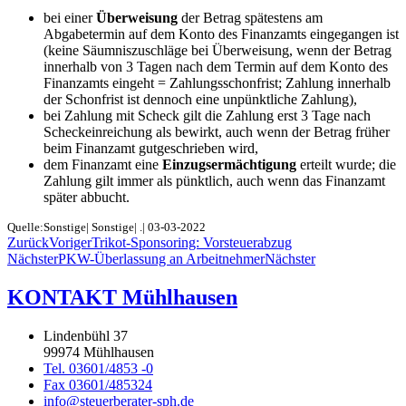
bei einer
Überweisung
der Betrag spätestens am
Abgabetermin auf dem Konto des Finanzamts eingegangen ist
(keine Säumniszuschläge bei Überweisung, wenn der Betrag
innerhalb von 3 Tagen nach dem Termin auf dem Konto des
Finanzamts eingeht = Zahlungsschonfrist; Zahlung innerhalb
der Schonfrist ist dennoch eine unpünktliche Zahlung),
bei Zahlung mit Scheck gilt die Zahlung erst 3 Tage nach
Scheckeinreichung als bewirkt, auch wenn der Betrag früher
beim Finanzamt gutgeschrieben wird,
dem Finanzamt eine
Einzugsermächtigung
erteilt wurde; die
Zahlung gilt immer als pünktlich, auch wenn das Finanzamt
später abbucht.
Quelle:Sonstige| Sonstige| .| 03-03-2022
Zurück
Voriger
Trikot-Sponsoring: Vorsteuerabzug
Nächster
PKW-Überlassung an Arbeitnehmer
Nächster
KONTAKT Mühlhausen
Lindenbühl 37
99974 Mühlhausen
Tel. 03601/4853 -0
Fax 03601/485324
info@steuerberater-sph.de