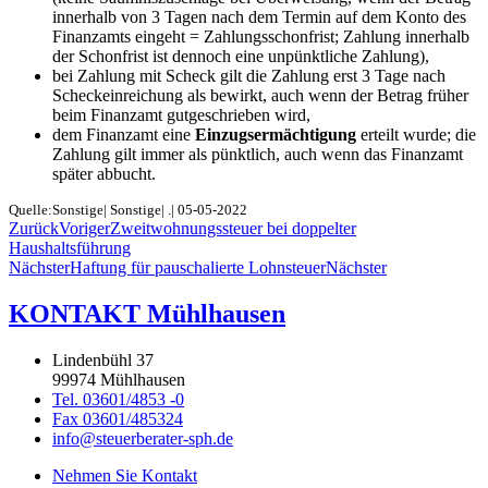
innerhalb von 3 Tagen nach dem Termin auf dem Konto des
Finanzamts eingeht = Zahlungsschonfrist; Zahlung innerhalb
der Schonfrist ist dennoch eine unpünktliche Zahlung),
bei Zahlung mit Scheck gilt die Zahlung erst 3 Tage nach
Scheckeinreichung als bewirkt, auch wenn der Betrag früher
beim Finanzamt gutgeschrieben wird,
dem Finanzamt eine
Einzugsermächtigung
erteilt wurde; die
Zahlung gilt immer als pünktlich, auch wenn das Finanzamt
später abbucht.
Quelle:Sonstige| Sonstige| .| 05-05-2022
Zurück
Voriger
Zweitwohnungssteuer bei doppelter
Haushaltsführung
Nächster
Haftung für pauschalierte Lohnsteuer
Nächster
KONTAKT Mühlhausen
Lindenbühl 37
99974 Mühlhausen
Tel. 03601/4853 -0
Fax 03601/485324
info@steuerberater-sph.de
Nehmen Sie Kontakt