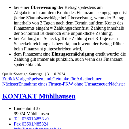
bei einer
Überweisung
der Betrag spätestens am
Abgabetermin auf dem Konto des Finanzamts eingegangen ist
(keine Säumniszuschläge bei Überweisung, wenn der Betrag
innerhalb von 3 Tagen nach dem Termin auf dem Konto des
Finanzamts eingeht = Zahlungsschonfrist; Zahlung innerhalb
der Schonfrist ist dennoch eine unpünktliche Zahlung),
bei Zahlung mit Scheck gilt die Zahlung erst 3 Tage nach
Scheckeinreichung als bewirkt, auch wenn der Betrag früher
beim Finanzamt gutgeschrieben wird,
dem Finanzamt eine
Einzugsermächtigung
erteilt wurde; die
Zahlung gilt immer als pünktlich, auch wenn das Finanzamt
später abbucht.
Quelle:Sonstige| Sonstige| .| 31-10-2024
Zurück
Voriger
Speisen und Getränke für Arbeitnehmer
Nächster
Entnahme eines Firmen-PKW ohne Umsatzsteuer
Nächster
KONTAKT Mühlhausen
Lindenbühl 37
99974 Mühlhausen
Tel. 03601/4853 -0
Fax 03601/485324