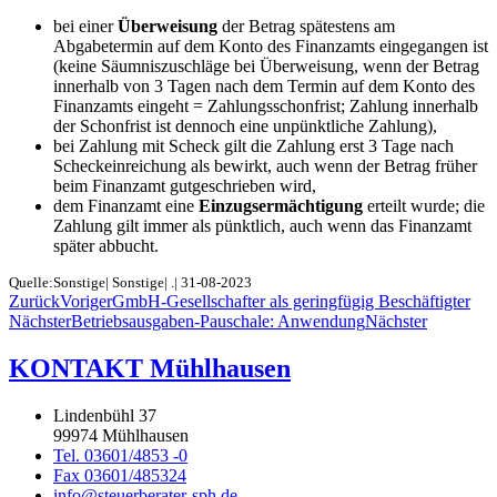
bei einer
Überweisung
der Betrag spätestens am
Abgabetermin auf dem Konto des Finanzamts eingegangen ist
(keine Säumniszuschläge bei Überweisung, wenn der Betrag
innerhalb von 3 Tagen nach dem Termin auf dem Konto des
Finanzamts eingeht = Zahlungsschonfrist; Zahlung innerhalb
der Schonfrist ist dennoch eine unpünktliche Zahlung),
bei Zahlung mit Scheck gilt die Zahlung erst 3 Tage nach
Scheckeinreichung als bewirkt, auch wenn der Betrag früher
beim Finanzamt gutgeschrieben wird,
dem Finanzamt eine
Einzugsermächtigung
erteilt wurde; die
Zahlung gilt immer als pünktlich, auch wenn das Finanzamt
später abbucht.
Quelle:Sonstige| Sonstige| .| 31-08-2023
Zurück
Voriger
GmbH-Gesellschafter als geringfügig Beschäftigter
Nächster
Betriebsausgaben-Pauschale: Anwendung
Nächster
KONTAKT Mühlhausen
Lindenbühl 37
99974 Mühlhausen
Tel. 03601/4853 -0
Fax 03601/485324
info@steuerberater-sph.de