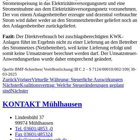
Stromeinspeisung in das Elektrizitätsversorgungsnetz und eine
Stromentnahme aus dem Elektrizitätsversorgungsnetz vorzunehmen.
Der von einem Anlagenbetreiber erzeugte und dezentral verbrauchte
Strom wird daher weder an den Stromnetzbetreiber geliefert noch an
den Anlagenbetreiber zurückgeliefert.
Fazit:
Der Direktverbrauch bei zuschlagsberechtigten KWK-
Anlagen führt im Ergebnis nicht zu einer Lieferung an den Betreiber
des Stromnetzes (Netzbetreiber), weil keine Lieferung erfolgt und
somit keine Umsatzsteuer berechnet werden darf. Der Umsatzsteuer-
Anwendungserlass wurde daher entsprechend geändert.
Quelle:BMF-Schreiben| Veröffentlichung| III C 2 – S 7124/00010/002/109| 30-
03-2025
Zurück
Voriger
Virtuelle Währung: Steuerliche Auswirkungen
Nächster
Koalitionsvertrag: Welche Steueränderungen geplant
sind
Nächster
KONTAKT Mühlhausen
Lindenbühl 37
99974 Mühlhausen
Tel. 03601/4853 -0
Fax 03601/485324
info@steuerberater-sph.de