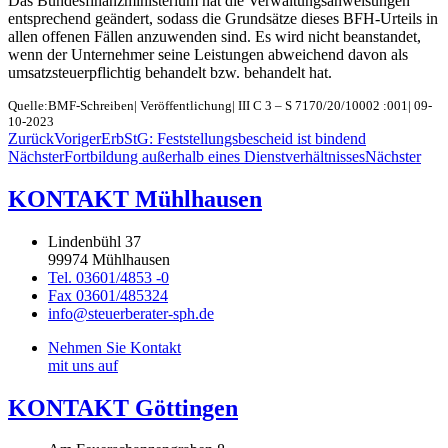
Das Bundesfinanzministerium hat die Verwaltungsanweisungen
entsprechend geändert, sodass die Grundsätze dieses BFH-Urteils in
allen offenen Fällen anzuwenden sind. Es wird nicht beanstandet,
wenn der Unternehmer seine Leistungen abweichend davon als
umsatzsteuerpflichtig behandelt bzw. behandelt hat.
Quelle:BMF-Schreiben| Veröffentlichung| III C 3 – S 7170/20/10002 :001| 09-
10-2023
Zurück
Voriger
ErbStG: Feststellungsbescheid ist bindend
Nächster
Fortbildung außerhalb eines Dienstverhältnisses
Nächster
KONTAKT Mühlhausen
Lindenbühl 37
99974 Mühlhausen
Tel. 03601/4853 -0
Fax 03601/485324
info@steuerberater-sph.de
Nehmen Sie Kontakt
mit uns auf
KONTAKT Göttingen