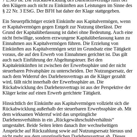
den Klägern auch nicht zu Einkünften aus Leistungen im Sinne des
§ 22 Nr. 3 EStG. Der BFH hat daher der Klage stattgegeben.
Ein Steuerpflichtiger erzielt Einkünfte aus Kapitalvermögen, wenn
er Kapitalvermögen gegen Entgelt zur Nutzung überlässt. Der
Grund der Kapitalüberlassung ist dabei ohne Bedeutung. Auch eine
nicht freiwillige, sondern erzwungene Kapitalüberlassung kann zu
Einnahmen aus Kapitalvermögen führen. Die Erzielung von
Einkünften aus Kapitalvermögen setzt im Grundsatz eine Tätigkeit
voraus, die auf den Erwerb von Einnahmen gerichtet ist. Das gilt
auch nach Einführung der Abgeltungsteuer. Bei den
Kapitaleinkünften ist zwischen der Erwerbssphäre und der nicht
steuerbaren Privatsphäre zu unterscheiden. Der Nutzungsersatz, der
nach dem Widerruf des Darlehensvertrags an die Kläger gezahlt
wird, fällt nicht innerhalb der Erwerbssphäre an. Die
Rückabwicklung des Darlehensvertrags ist aus der Perspektive der
Kläger keine auf einen Erwerb gerichtete Tätigkeit.
Hinsichtlich der Einkünfte aus Kapitalvermögen vollzieht sich die
Rückabwicklung außerhalb der steuerbaren Erwerbssphäre ab. Mit
dem wirksamen Widerruf wird das ursprüngliche
Darlehensverhältnis in ein „Rückgewährschuldverhältnis“
umgestaltet. Beide Seiten leiten danach ihre wechselseitigen
Ansprüche auf Rückzahlung sowie auf Nutzungsersatz hieraus und
nicht mehr aus dem ursprünglichen Darlehensvertrag ab. Dieses