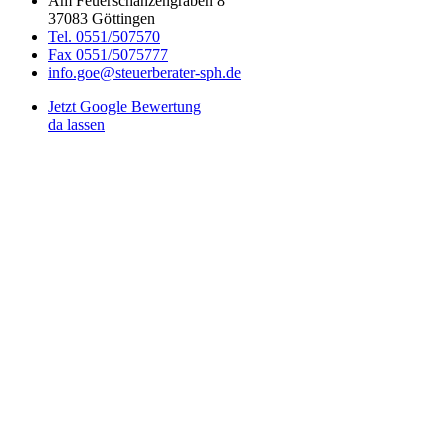
Am Feuerschanzengraben 8
37083 Göttingen
Tel. 0551/507570
Fax 0551/5075777
info.goe@steuerberater-sph.de
Jetzt Google Bewertung
da lassen