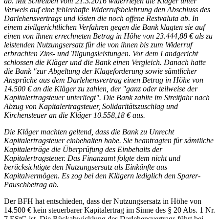
ab. Mit Schreiben vom 21.3.2016 widerriefen die Kläger unter
Verweis auf eine fehlerhafte Widerrufsbelehrung den Abschluss des
Darlehensvertrags und lösten die noch offene Restvaluta ab. In
einem zivilgerichtlichen Verfahren gegen die Bank klagten sie auf
einen von ihnen errechneten Betrag in Höhe von 23.444,88 € als zu
leistenden Nutzungsersatz für die von ihnen bis zum Widerruf
erbrachten Zins- und Tilgungsleistungen. Vor dem Landgericht
schlossen die Kläger und die Bank einen Vergleich. Danach hatte
die Bank "zur Abgeltung der Klageforderung sowie sämtlicher
Ansprüche aus dem Darlehensvertrag einen Betrag in Höhe von
14.500 € an die Kläger zu zahlen, der "ganz oder teilweise der
Kapitalertragsteuer unterliegt". Die Bank zahlte im Streitjahr nach
Abzug von Kapitalertragsteuer, Solidaritätszuschlag und
Kirchensteuer an die Kläger 10.558,18 € aus.
Die Kläger machten geltend, dass die Bank zu Unrecht
Kapitalertragsteuer einbehalten habe. Sie beantragten für sämtliche
Kapitalerträge die Überprüfung des Einbehalts der
Kapitalertragsteuer. Das Finanzamt folgte dem nicht und
berücksichtigte den Nutzungsersatz als Einkünfte aus
Kapitalvermögen. Es zog bei den Klägern lediglich den Sparer-
Pauschbetrag ab.
Der BFH hat entschieden, dass der Nutzungsersatz in Höhe von
14.500 € kein steuerbarer Kapitalertrag im Sinne des § 20 Abs. 1 Nr.
7 EStG ist. Die Rückabwicklung des Darlehensvertrags führt bei