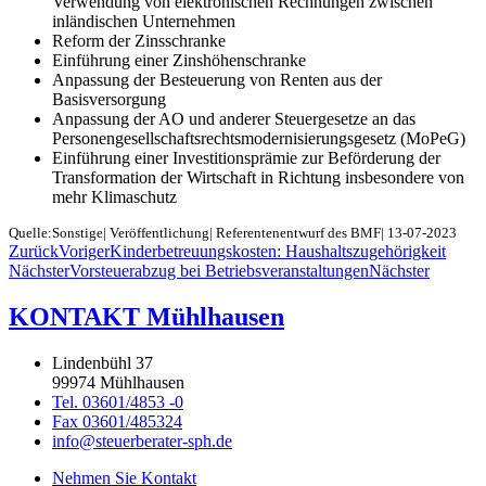
Verwendung von elektronischen Rechnungen zwischen
inländischen Unternehmen
Reform der Zinsschranke
Einführung einer Zinshöhenschranke
Anpassung der Besteuerung von Renten aus der
Basisversorgung
Anpassung der AO und anderer Steuergesetze an das
Personengesellschaftsrechtsmodernisierungsgesetz (MoPeG)
Einführung einer Investitionsprämie zur Beförderung der
Transformation der Wirtschaft in Richtung insbesondere von
mehr Klimaschutz
Quelle:Sonstige| Veröffentlichung| Referentenentwurf des BMF| 13-07-2023
Zurück
Voriger
Kinderbetreuungskosten: Haushaltszugehörigkeit
Nächster
Vorsteuerabzug bei Betriebsveranstaltungen
Nächster
KONTAKT Mühlhausen
Lindenbühl 37
99974 Mühlhausen
Tel. 03601/4853 -0
Fax 03601/485324
info@steuerberater-sph.de
Nehmen Sie Kontakt