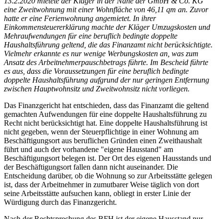
13.2.2020 mietete der Kläger in der Nähe der GmbH & Co. KG
eine Zweitwohnung mit einer Wohnfläche von 46,11 qm an. Zuvor
hatte er eine Ferienwohnung angemietet. In ihrer
Einkommensteuererklärung machte der Kläger Umzugskosten und
Mehraufwendungen für eine beruflich bedingte doppelte
Haushaltsführung geltend, die das Finanzamt nicht berücksichtigte.
Vielmehr erkannte es nur wenige Werbungskosten an, was zum
Ansatz des Arbeitnehmerpauschbetrags führte. Im Bescheid führte
es aus, dass die Voraussetzungen für eine beruflich bedingte
doppelte Haushaltsführung aufgrund der nur geringen Entfernung
zwischen Hauptwohnsitz und Zweitwohnsitz nicht vorliegen.
Das Finanzgericht hat entschieden, dass das Finanzamt die geltend
gemachten Aufwendungen für eine doppelte Haushaltsführung zu
Recht nicht berücksichtigt hat. Eine doppelte Haushaltsführung ist
nicht gegeben, wenn der Steuerpflichtige in einer Wohnung am
Beschäftigungsort aus beruflichen Gründen einen Zweithaushalt
führt und auch der vorhandene "eigene Hausstand" am
Beschäftigungsort belegen ist. Der Ort des eigenen Hausstands und
der Beschäftigungsort fallen dann nicht auseinander. Die
Entscheidung darüber, ob die Wohnung so zur Arbeitsstätte gelegen
ist, dass der Arbeitnehmer in zumutbarer Weise täglich von dort
seine Arbeitsstätte aufsuchen kann, obliegt in erster Linie der
Würdigung durch das Finanzgericht.
Nach der Rechtsprechung des BFH ist der eigene Hausstand nur