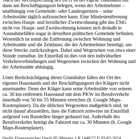
dann am Beschäftigungsort belegen, wenn der Arbeitnehmer –
unabhängig von Gemeinde- oder Landesgrenzen – seine
Arbeitsstätte täglich aufzusuchen kann. Eine Mindestentfernung
zwischen Haupt- und beruflicher Zweitwohnung gibt das EStG
nicht vor. Haupt- und Zweitwohnung können sich deshalb in
Ausnahmefällen sogar in derselben politischen Gemeinde befinden.
Wesentlich ist somit die Entfernung zwischen Wohnung und
Arbeitsstätte und die Zeitdauer, die der Arbeitnehmer benötigt, um
diese Strecke zurückzulegen. Dabei sind Wegezeiten von etwa einer
Stunde zumutbar. Im Einzelfall ist dies von den individuellen
Verkehrsverbindungen und Wegezeiten zwischen der Wohnung und
der Arbeitsstätte abhängig.
Unter Berücksichtigung dieser Grundsätze fallen der Ort des
eigenen Hausstands und der Beschäftigungsort des Klägers nicht
auseinander. Denn der Kläger kann seine Arbeitsstätte von seinem
ca. 30 km entfernten Hausstand mit dem PKW im Berufsverkehr
innerhalb von 50 bis 55 Minuten erreichen (lt. Google Maps-
Routenplaner). Da die üblichen Wegezeiten maßgeblich sind, ist
nicht darauf abzustellen, dass die Fahrzeit zeitweise im Einzelfall
aufgrund von Baustellen länger gedauert hat. Außerhalb des
Berufsverkehrs beträgt die Fahrzeit nur ca. 30 Minuten (lt. Google
Maps-Routenplaner).
Quelle:Finanzgerichte| Urteil| FG Münster, 1 K 1448/22 E| 05-02-2024