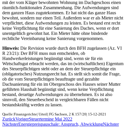
mit der vom Kläger bewohnten Wohnung im Dachgeschoss einen
räumlich-funktionalen Zusammenhang. Die Aufwendungen sind
dem ganzen Haus zugutekommen. Er hat nicht das ganze Haus
bewohnt, sondern nur einen Teil. Außerdem war er als Mieter nicht
verpflichtet, diese Aufwendungen zu leisten. Es bestand erst recht
keine Verpflichtung für eine Sanierung des Daches, wenn er dort
unentgeltlich gewohnt hat. Ein Mieter hätte ohne bindende
rechtliche Vereinbarung keine Sanierung vorgenommen.
Hinweis:
Die Revision wurde durch den BFH zugelassen (Az. VI
R 23/21): Der BFH muss nun entscheiden, ob
Handwerkerleistungen begünstigt sind, wenn sie für ein
Wirtschaftsgut erbracht werden, das im (wirtschaftlichen) Eigentum
des Steuerpflichtigen steht oder an dem der Steuerpflichtige ein
(obligatorisches) Nutzungsrecht hat. Es stellt sich somit die Frage,
ob die vom Steuerpflichtigen beauftragte und gezahlte
Dachsanierung für ein im Obergeschoss des Hauses seiner Mutter
geführten Haushalt begünstigt sind, wenn keine Verpflichtung
bestand, derartige Aufwendungen zu übernehmen. Es ist also
sinnvoll, den Steuerbescheid in vergleichbaren Fällen nicht
bestandskräftig werden zu lassen.
Quelle:Finanzgerichte| Urteil| FG Sachsen, 2 K 157/20| 15-12-2021
Zurück
Voriger
Steuertermine Mai 2022
Nächster
Energiepreispauschale: Anspruch, Abwicklung
Nächster