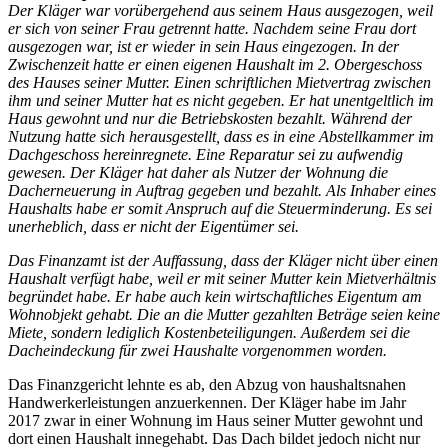
Der Kläger war vorübergehend aus seinem Haus ausgezogen, weil
er sich von seiner Frau getrennt hatte. Nachdem seine Frau dort
ausgezogen war, ist er wieder in sein Haus eingezogen. In der
Zwischenzeit hatte er einen eigenen Haushalt im 2. Obergeschoss
des Hauses seiner Mutter. Einen schriftlichen Mietvertrag zwischen
ihm und seiner Mutter hat es nicht gegeben. Er hat unentgeltlich im
Haus gewohnt und nur die Betriebskosten bezahlt. Während der
Nutzung hatte sich herausgestellt, dass es in eine Abstellkammer im
Dachgeschoss hereinregnete. Eine Reparatur sei zu aufwendig
gewesen. Der Kläger hat daher als Nutzer der Wohnung die
Dacherneuerung in Auftrag gegeben und bezahlt. Als Inhaber eines
Haushalts habe er somit Anspruch auf die Steuerminderung. Es sei
unerheblich, dass er nicht der Eigentümer sei.
Das Finanzamt ist der Auffassung, dass der Kläger nicht über einen
Haushalt verfügt habe, weil er mit seiner Mutter kein Mietverhältnis
begründet habe. Er habe auch kein wirtschaftliches Eigentum am
Wohnobjekt gehabt. Die an die Mutter gezahlten Beträge seien keine
Miete, sondern lediglich Kostenbeteiligungen. Außerdem sei die
Dacheindeckung für zwei Haushalte vorgenommen worden.
Das Finanzgericht lehnte es ab, den Abzug von haushaltsnahen
Handwerkerleistungen anzuerkennen. Der Kläger habe im Jahr
2017 zwar in einer Wohnung im Haus seiner Mutter gewohnt und
dort einen Haushalt innegehabt. Das Dach bildet jedoch nicht nur