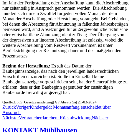
Im Jahr der Fertigstellung oder Anschaffung kann die Abschreibung
nur zeitanteilig in Anspruch genommen werden. Die Abschreibung
mindert sich um ein Zwölftel für jeden vollen Monat, der dem
Monat der Anschaffung oder Herstellung vorangeht. Bei Gebäuden,
bei denen die Absetzung für Abnutzung in fallenden Jahresbeträgen
bemessen wird, sind Absetzungen für außergewöhnliche technische
oder wirtschaftliche Abnutzung nicht zulässig. Der Übergang von
der degressiven zur linearen Abschreibung ist zulässig, wobei die
weitere Abschreibung vom Restwert vorzunehmen ist unter
Berücksichtigung der Restnutzungsdauer und des maßgebenden
Prozentsatzes.
Beginn der Herstellung:
Es gilt das Datum der
Baubeginnsanzeige, das nach den jeweiligen landesrechtlichen
Vorschriften einzureichen ist. Sollte im Einzelfall keine
Baubeginnsanzeige vorgeschrieben sein, hat der Steuerpflichtige zu
erklären, dass er den Baubeginn gegenüber der zuständigen
Baubehörde freiwillig angezeigt hat.
Quelle:EStG| Gesetzesänderung| § 7 Absatz 5a| 21-03-2024
Zurück
Voriger
Kindergeld: Monatsanfang entscheidet über
Anspruch
Nächster
Verbraucherdarlehen: Rückabwicklung
Nächster
KONTAKT Mühlhausen