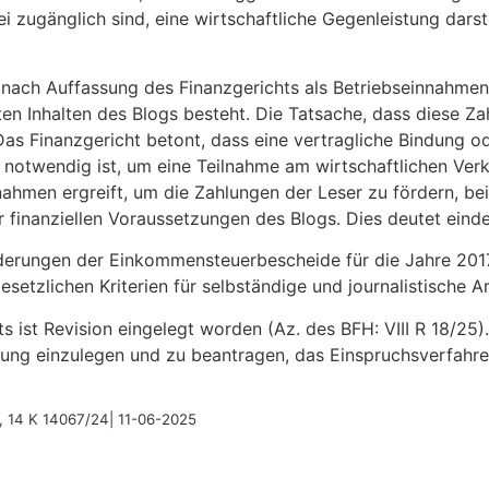
rei zugänglich sind, eine wirtschaftliche Gegenleistung dars
 nach Auffassung des Finanzgerichts als Betriebseinnahmen
n Inhalten des Blogs besteht. Die Tatsache, dass diese Zahl
. Das Finanzgericht betont, dass eine vertragliche Bindung 
 notwendig ist, um eine Teilnahme am wirtschaftlichen Ve
ahmen ergreift, um die Zahlungen der Leser zu fördern, bei
finanziellen Voraussetzungen des Blogs. Dies deutet eindeu
derungen der Einkommensteuerbescheide für die Jahre 2017 
setzlichen Kriterien für selbständige und journalistische Ar
 ist Revision eingelegt worden (Az. des BFH: VIII R 18/25). 
tzung einzulegen und zu beantragen, das Einspruchsverfahr
g, 14 K 14067/24| 11-06-2025