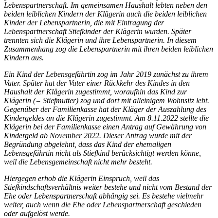
Lebenspartnerschaft. Im gemeinsamen Haushalt lebten neben den
beiden leiblichen Kindern der Klägerin auch die beiden leiblichen
Kinder der Lebenspartnerin, die mit Eintragung der
Lebenspartnerschaft Stiefkinder der Klägerin wurden. Später
trennten sich die Klägerin und ihre Lebenspartnerin. In diesem
Zusammenhang zog die Lebenspartnerin mit ihren beiden leiblichen
Kindern aus.
Ein Kind der Lebensgefährtin zog im Jahr 2019 zunächst zu ihrem
Vater. Später hat der Vater einer Rückkehr des Kindes in den
Haushalt der Klägerin zugestimmt, woraufhin das Kind zur
Klägerin (= Stiefmutter) zog und dort mit alleinigem Wohnsitz lebt.
Gegenüber der Familienkasse hat der Kläger der Auszahlung des
Kindergeldes an die Klägerin zugestimmt. Am 8.11.2022 stellte die
Klägerin bei der Familienkasse einen Antrag auf Gewährung von
Kindergeld ab November 2022. Dieser Antrag wurde mit der
Begründung abgelehnt, dass das Kind der ehemaligen
Lebensgefährtin nicht als Stiefkind berücksichtigt werden könne,
weil die Lebensgemeinschaft nicht mehr besteht.
Hiergegen erhob die Klägerin Einspruch, weil das
Stiefkindschaftsverhältnis weiter bestehe und nicht vom Bestand der
Ehe oder Lebenspartnerschaft abhängig sei. Es bestehe vielmehr
weiter, auch wenn die Ehe oder Lebenspartnerschaft geschieden
oder aufgelöst werde.