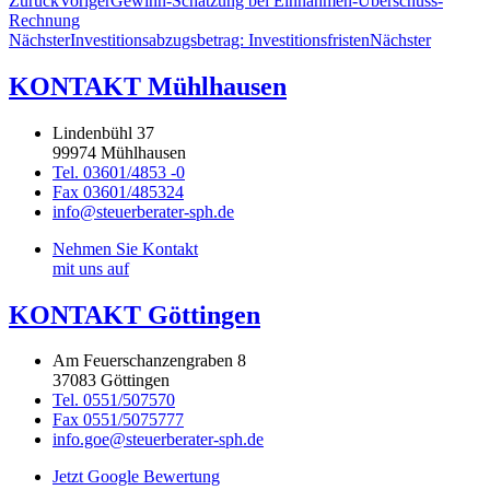
Zurück
Voriger
Gewinn-Schätzung bei Einnahmen-Überschuss-
Rechnung
Nächster
Investitionsabzugsbetrag: Investitionsfristen
Nächster
KONTAKT Mühlhausen
Lindenbühl 37
99974 Mühlhausen
Tel. 03601/4853 -0
Fax 03601/485324
info@steuerberater-sph.de
Nehmen Sie Kontakt
mit uns auf
KONTAKT Göttingen
Am Feuerschanzengraben 8
37083 Göttingen
Tel. 0551/507570
Fax 0551/5075777
info.goe@steuerberater-sph.de
Jetzt Google Bewertung