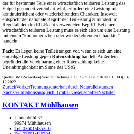
der für bestimmte Teile einer wirtschaftlich teilbaren Leistung das
Entgelt gesondert vereinbart wird, erfordert eine Leistung mit
kontinuierlichem oder wiederkehrendem Charakter. Insoweit
entspricht der nationale Begriff der Teilleistung zumindest im
Regelfall dem im EU-Recht verwendeten Begriff. Bei einer
wirtschaftlich teilbaren Leistung muss es sich also um eine Leistung
mit einem "kontinuierlichen oder wiederkehrenden Charakter"
handeln.
Fazit:
Es liegen keine Teilleistungen vor, wenn es sich um eine
einmalige Leistung gegen
Ratenzahlung
handelt. Außerdem
begründet die Vereinbarung einer Ratenzahlung keine
Uneinbringlichkeit im Sinne des UStG.
Quelle:BMF-Schreiben| Veröffentlichung| III C 2 – S 7270/19/10001 :003| 13-
12-2022
Zurück
Voriger
Trennungsunterhalt durch Naturalleistungen
Nächster
Inflationsausgleich: GmbH-Gesellschafter
Nächster
KONTAKT Mühlhausen
Lindenbühl 37
99974 Mühlhausen
Tel. 03601/4853 -0
Fax 03601/485324