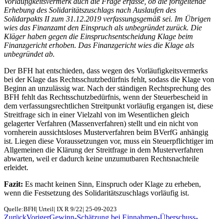
Vorläufigkeitsvermerk auch die Frage erfasse, ob die fortgeltende
Erhebung des Solidaritätszuschlags nach Auslaufen des
Solidarpakts II zum 31.12.2019 verfassungsgemäß sei. Im Übrigen
wies das Finanzamt den Einspruch als unbegründet zurück. Die
Kläger haben gegen die Einspruchsentscheidung Klage beim
Finanzgericht erhoben. Das Finanzgericht wies die Klage als
unbegründet ab.
Der BFH hat entschieden, dass wegen des Vorläufigkeitsvermerks
bei der Klage das Rechtsschutzbedürfnis fehlt, sodass die Klage von
Beginn an unzulässig war. Nach der ständigen Rechtsprechung des
BFH fehlt das Rechtsschutzbedürfnis, wenn der Steuerbescheid in
dem verfassungsrechtlichen Streitpunkt vorläufig ergangen ist, diese
Streitfrage sich in einer Vielzahl von im Wesentlichen gleich
gelagerter Verfahren (Massenverfahren) stellt und ein nicht von
vornherein aussichtsloses Musterverfahren beim BVerfG anhängig
ist. Liegen diese Voraussetzungen vor, muss ein Steuerpflichtiger im
Allgemeinen die Klärung der Streitfrage in dem Musterverfahren
abwarten, weil er dadurch keine unzumutbaren Rechtsnachteile
erleidet.
Fazit:
Es macht keinen Sinn, Einspruch oder Klage zu erheben,
wenn die Festsetzung des Solidaritätszuschlags vorläufig ist.
Quelle:BFH| Urteil| IX R 9/22| 25-09-2023
Zurück
Voriger
Gewinn-Schätzung bei Einnahmen-Überschuss-